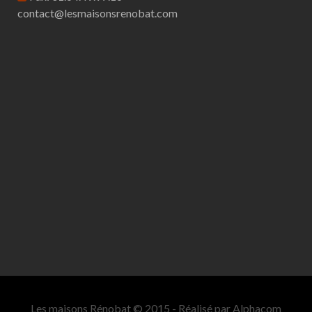
contact@lesmaisonsrenobat.com
Les maisons Rénobat © 2015 - Réalisé par
Alphacom