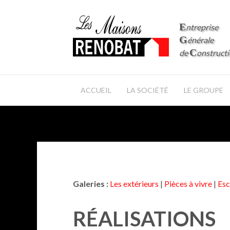
E
ntreprise
G
énérale
C
de
onstruct
ACCUEIL
LA SOCIÉTÉ
LE GROUPE
Galeries :
Les extérieurs
|
Pièces à vivre
|
Esc
RÉALISATIONS