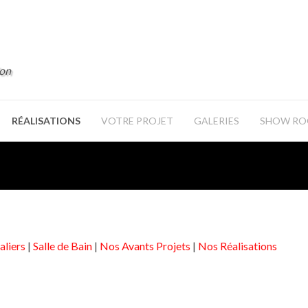
ion
RÉALISATIONS
VOTRE PROJET
GALERIES
SHOW R
aliers
|
Salle de Bain
|
Nos Avants Projets
|
Nos Réalisations